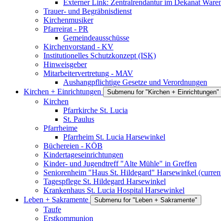
Externer Link: Zentralrendantur im Dekanat War
Trauer- und Begräbnisdienst
Kirchenmusiker
Pfarreirat - PR
Gemeindeausschüsse
Kirchenvorstand - KV
Institutionelles Schutzkonzept (ISK)
Hinweisgeber
Mitarbeitervertretung - MAV
Aushangpflichtige Gesetze und Verordnungen
Kirchen + Einrichtungen
Submenu for "Kirchen + Einrichtungen"
Kirchen
Pfarrkirche St. Lucia
St. Paulus
Pfarrheime
Pfarrheim St. Lucia Harsewinkel
Büchereien - KÖB
Kindertageseinrichtungen
Kinder- und Jugendtreff "Alte Mühle" in Greffen
Seniorenheim "Haus St. Hildegard" Harsewinkel
(curren
Tagespflege St. Hildegard Harsewinkel
Krankenhaus St. Lucia Hospital Harsewinkel
Leben + Sakramente
Submenu for "Leben + Sakramente"
Taufe
Erstkommunion