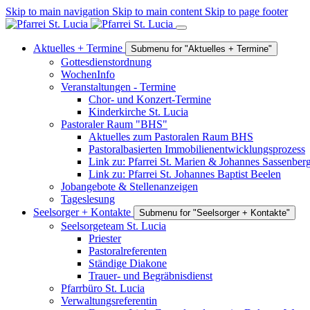
Skip to main navigation
Skip to main content
Skip to page footer
Aktuelles + Termine
Submenu for "Aktuelles + Termine"
Gottesdienstordnung
WochenInfo
Veranstaltungen - Termine
Chor- und Konzert-Termine
Kinderkirche St. Lucia
Pastoraler Raum "BHS"
Aktuelles zum Pastoralen Raum BHS
Pastoralbasierten Immobilienentwicklungsprozess
Link zu: Pfarrei St. Marien & Johannes Sassenber
Link zu: Pfarrei St. Johannes Baptist Beelen
Jobangebote & Stellenanzeigen
Tageslesung
Seelsorger + Kontakte
Submenu for "Seelsorger + Kontakte"
Seelsorgeteam St. Lucia
Priester
Pastoralreferenten
Ständige Diakone
Trauer- und Begräbnisdienst
Pfarrbüro St. Lucia
Verwaltungsreferentin