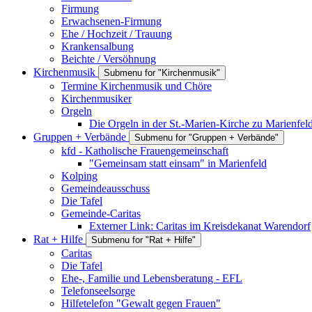
Firmung
Erwachsenen-Firmung
Ehe / Hochzeit / Trauung
Krankensalbung
Beichte / Versöhnung
Kirchenmusik
Submenu for "Kirchenmusik"
Termine Kirchenmusik und Chöre
Kirchenmusiker
Orgeln
Die Orgeln in der St.-Marien-Kirche zu Marienfel
Gruppen + Verbände
Submenu for "Gruppen + Verbände"
kfd - Katholische Frauengemeinschaft
"Gemeinsam statt einsam" in Marienfeld
Kolping
Gemeindeausschuss
Die Tafel
Gemeinde-Caritas
Externer Link: Caritas im Kreisdekanat Warendorf
Rat + Hilfe
Submenu for "Rat + Hilfe"
Caritas
Die Tafel
Ehe-, Familie und Lebensberatung - EFL
Telefonseelsorge
Hilfetelefon "Gewalt gegen Frauen"