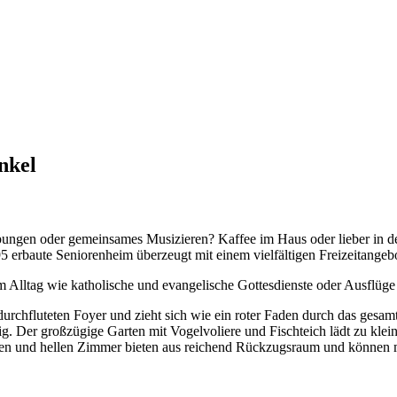
nkel
ungen oder gemeinsames Musizieren? Kaffee im Haus oder lieber in d
 erbaute Seniorenheim überzeugt mit einem vielfältigen Freizeitangebot,
im Alltag wie katholische und evangelische Gottesdienste oder Ausflüg
tdurchfluteten Foyer und zieht sich wie ein roter Faden durch das gesa
ftig. Der großzügige Garten mit Vogelvoliere und Fischteich lädt zu klei
en und hellen Zimmer bieten aus reichend Rückzugsraum und können mi