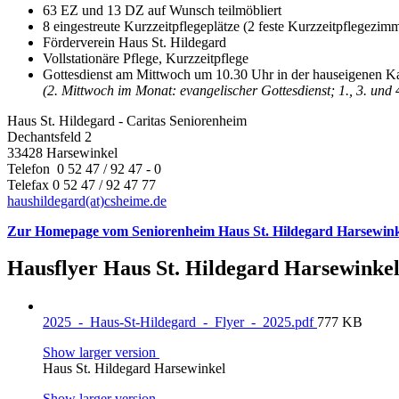
63 EZ und 13 DZ auf Wunsch teilmöbliert
8 eingestreute Kurzzeitpflegeplätze (2 feste Kurzzeitpflegezim
Förderverein Haus St. Hildegard
Vollstationäre Pflege, Kurzzeitpflege
Gottesdienst am Mittwoch um 10.30 Uhr in der hauseigenen K
(2. Mittwoch im Monat: evangelischer Gottesdienst; 1., 3. und
Haus St. Hildegard - Caritas Seniorenheim
Dechantsfeld 2
33428 Harsewinkel
Telefon 0 52 47 / 92 47 - 0
Telefax 0 52 47 / 92 47 77
haushildegard(at)csheime.de
Zur Homepage vom Seniorenheim Haus St. Hildegard Harsewink
Hausflyer Haus St. Hildegard Harsewinke
2025_-_Haus-St-Hildegard_-_Flyer_-_2025.pdf
777 KB
Show larger version
Haus St. Hildegard Harsewinkel
Show larger version