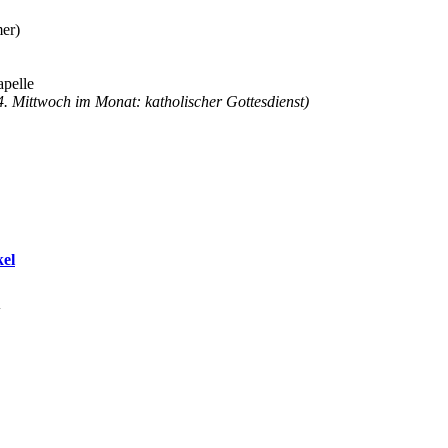
mer)
apelle
 4. Mittwoch im Monat: katholischer Gottesdienst)
el
l