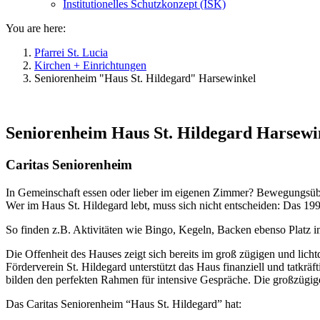
Institutionelles Schutzkonzept (ISK)
You are here:
Pfarrei St. Lucia
Kirchen + Einrichtungen
Seniorenheim "Haus St. Hildegard" Harsewinkel
Seniorenheim Haus St. Hildegard Harsewi
Caritas Seniorenheim
In Gemeinschaft essen oder lieber im eigenen Zimmer? Bewegungsüb
Wer im Haus St. Hildegard lebt, muss sich nicht entscheiden: Das 1995
So finden z.B. Aktivitäten wie Bingo, Kegeln, Backen ebenso Platz 
Die Offenheit des Hauses zeigt sich bereits im groß zügigen und lich
Förderverein St. Hildegard unterstützt das Haus finanziell und tatkrä
bilden den perfekten Rahmen für intensive Gespräche. Die großzügig
Das Caritas Seniorenheim “Haus St. Hildegard” hat: