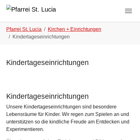
Skip to main navigation
Skip to main content
Skip to page footer
You are here:
Pfarrei St. Lucia
Kirchen + Einrichtungen
Kindertageseinrichtungen
Kindertageseinrichtungen
Show larger version
Show larger version
Show larger version
Show larger version
Show larger version
Show larger version
Kindertageseinrichtungen
Unsere Kindertageseinrichtungen sind besondere
Lebensräume für Kinder. Wir regen zum Spielen an und
unterstützen so die kindliche Freude am Entdecken und
Experimentieren.