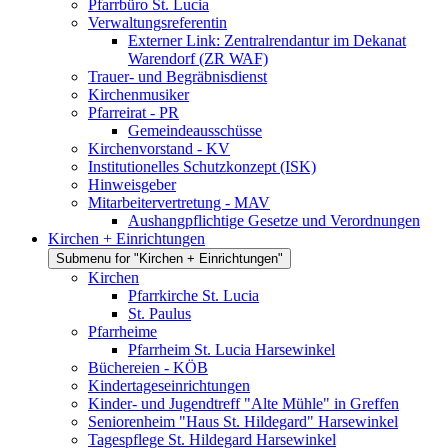
Pfarrbüro St. Lucia
Verwaltungsreferentin
Externer Link: Zentralrendantur im Dekanat
Warendorf (ZR WAF)
Trauer- und Begräbnisdienst
Kirchenmusiker
Pfarreirat - PR
Gemeindeausschüsse
Kirchenvorstand - KV
Institutionelles Schutzkonzept (ISK)
Hinweisgeber
Mitarbeitervertretung - MAV
Aushangpflichtige Gesetze und Verordnungen
Kirchen + Einrichtungen
Submenu for "Kirchen + Einrichtungen"
Kirchen
Pfarrkirche St. Lucia
St. Paulus
Pfarrheime
Pfarrheim St. Lucia Harsewinkel
Büchereien - KÖB
Kindertageseinrichtungen
Kinder- und Jugendtreff "Alte Mühle" in Greffen
Seniorenheim "Haus St. Hildegard" Harsewinkel
Tagespflege St. Hildegard Harsewinkel