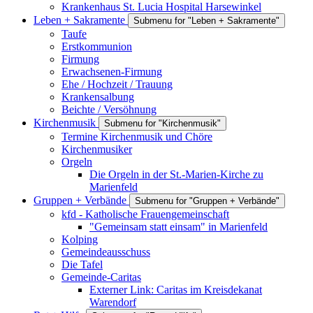
Krankenhaus St. Lucia Hospital Harsewinkel
Leben + Sakramente
Submenu for "Leben + Sakramente"
Taufe
Erstkommunion
Firmung
Erwachsenen-Firmung
Ehe / Hochzeit / Trauung
Krankensalbung
Beichte / Versöhnung
Kirchenmusik
Submenu for "Kirchenmusik"
Termine Kirchenmusik und Chöre
Kirchenmusiker
Orgeln
Die Orgeln in der St.-Marien-Kirche zu
Marienfeld
Gruppen + Verbände
Submenu for "Gruppen + Verbände"
kfd - Katholische Frauengemeinschaft
"Gemeinsam statt einsam" in Marienfeld
Kolping
Gemeindeausschuss
Die Tafel
Gemeinde-Caritas
Externer Link: Caritas im Kreisdekanat
Warendorf