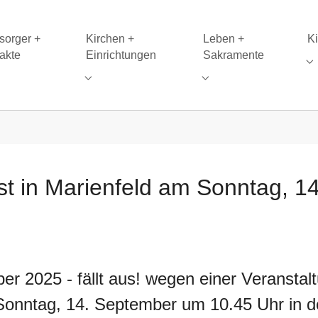
sorger +
Kirchen +
Leben +
K
akte
Einrichtungen
Sakramente
Su
enu for "Seelsorger + Kontakte"
Submenu for "Aktuelles + Termine"
Submenu for "Kirchen + Einrichtungen"
Submenu for "Leben +
nst in Marienfeld am Sonntag, 
ber 2025 - fällt aus! wegen einer Veransta
 Sonntag, 14. September um 10.45 Uhr in d