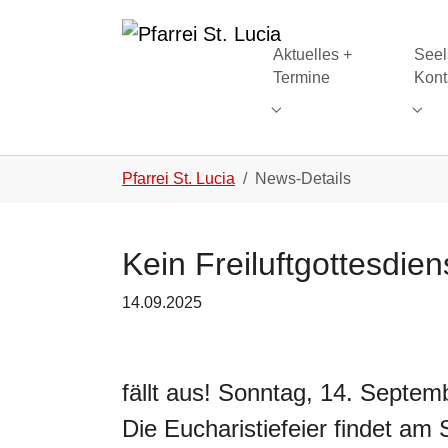
Skip to main navigation
Skip to main content
Skip to page footer
Aktuelles +
Seel
Termine
Kont
Subm
You are here:
Pfarrei St. Lucia
News-Details
Kein Freiluftgottesdie
14.09.2025
fällt aus! Sonntag, 14. Septem
Die Eucharistiefeier findet am