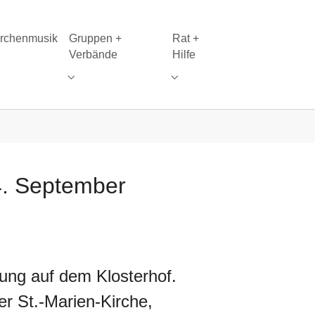
irchenmusik
Gruppen +
Rat +
Verbände
Hilfe
bmenu for "Kirchenmusik"
 Sakramente"
Submenu for "Gruppen + Verbände"
Submenu for "Rat + Hilfe"
14. September
ltung auf dem Klosterhof.
er St.-Marien-Kirche,